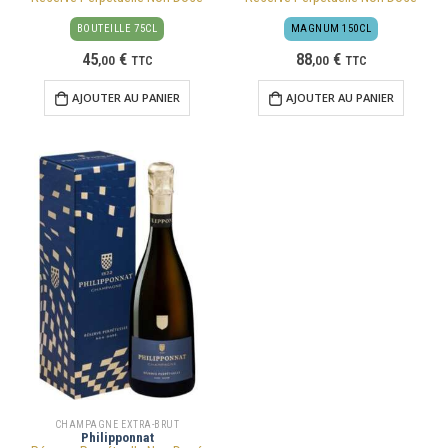
BOUTEILLE 75CL
MAGNUM 150CL
45
€
88
€
,
00
TTC
,
00
TTC
AJOUTER AU PANIER
AJOUTER AU PANIER
CHAMPAGNE EXTRA-BRUT
Philipponnat