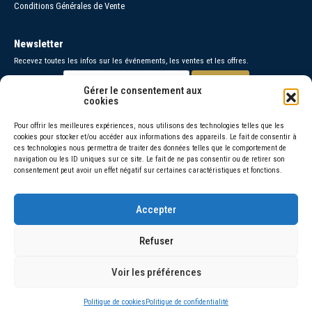
Conditions Générales de Vente
Newsletter
Recevez toutes les infos sur les événements, les ventes et les offres.
Gérer le consentement aux
cookies
Paiements sécurisés
Pour offrir les meilleures expériences, nous utilisons des technologies telles que les
cookies pour stocker et/ou accéder aux informations des appareils. Le fait de consentir à
Contact
ces technologies nous permettra de traiter des données telles que le comportement de
navigation ou les ID uniques sur ce site. Le fait de ne pas consentir ou de retirer son
06 30 26 95 48 =
consentement peut avoir un effet négatif sur certaines caractéristiques et fonctions.
06 66 46 72 92 =
Accepter
© 2026 Amorivini
Refuser
La vente d’alcool est interdite aux mineurs de moins de 18 ans, l’abus
d’alcool est dangereux pour la santé, sachez consommer avec
Voir les préférences
modération.
Politique de cookies
Politique de confidentialité