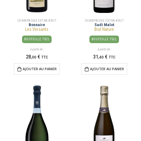
CHAMPAGNE EXTRA-BRUT
CHAMPAGNE EXTRA-BRUT
Bonnaire
Sadi Malot
Les Versants
Brut Nature
BOUTEILLE 75CL
BOUTEILLE 75CL
à partir de :
à partir de :
28
€
31
€
,
00
TTC
,
40
TTC
AJOUTER AU PANIER
AJOUTER AU PANIER