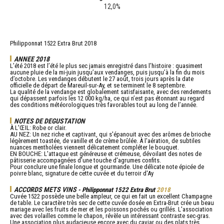
12,0%
Philipponnat 1522 Extra Brut 2018
ANNEE 2018
L’été 2018 est l’été le plus sec jamais enregistré dans l’histoire : quasiment
aucune pluie de la mi-juin jusqu’aux vendanges, puis jusqu’à la fin du mois
d’octobre. Les vendanges débutent le 27 août, trois jours après la date
officielle de départ de Mareuil-sur-Ay, et se terminent le 8 septembre.
La qualité de la vendange est globalement satisfaisante, avec des rendements
qui dépassent parfois les 12 000 kg/ha, ce qui n’est pas étonnant au regard
des conditions météorologiques très favorables tout au long de l’année.
NOTES DE DEGUSTATION
À L'ŒIL: Robe or clair.
AU NEZ: Un nez riche et captivant, qui s'épanouit avec des arômes de brioche
légèrement toastée, de vanille et de crème brûlée. À l'aération, de subtiles
nuances mentholées viennent délicatement compléter le bouquet.
EN BOUCHE: L'attaque est généreuse et crémeuse, dévoilant des notes de
pâtisserie accompagnées d’une touche d'agrumes confits.
Pour conclure une finale longue et gourmande. Une délicate note épicée de
poivre blanc, signature de cette cuvée et du terroir d'Ay
ACCORDS METS VINS
- Philipponnat 1522 Extra Brut
2018
Cuvée 1522 possède une belle ampleur, ce qui en fait un excellent Champagne
de table. Le caractère très sec de cette cuvée dosée en Extra-Brut crée un beau
mariage avec les fruits de mer et les poissons pochés ou grillés. L'association
avec des volailles comme le chapon, révèle un intéressant contraste sec-gras.
Une association plus audacieuse encore avec du caviar ou des plats très