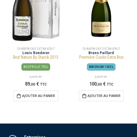
CHAMPAGNE EXTRA-BRUT
CHAMPAGNE EXTRA-BRUT
Louis Roederer
Bruno Paillard
Brut Nature By Starck 2015
Première Cuvée Extra Brut
BOUTEILLE 75CL
MAGNUM 150CL
à partir de :
à partir de :
89
€
100
€
,
00
TTC
,
00
TTC
AJOUTER AU PANIER
AJOUTER AU PANIER