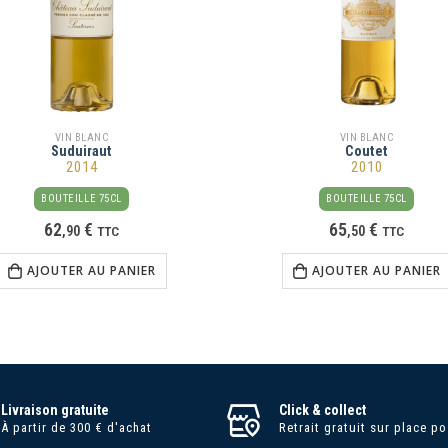
VIN BLANC
VIN BLANC
Suduiraut
Coutet
2014
2010
BOUTEILLE 75CL
BOUTEILLE 75CL
62
€
65
€
,
90
TTC
,
50
TTC
AJOUTER AU PANIER
AJOUTER AU PANIER
Livraison gratuite
Click & collect
À partir de 300 € d'achat
Retrait gratuit sur place po