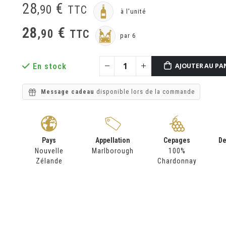
28
€
,
90
TTC
à l'unité
28
€
,
90
TTC
par 6
En stock
AJOUTER AU PA
Message cadeau
disponible lors de la commande
Pays
Appellation
Cepages
De
Nouvelle
Marlborough
100%
Zélande
Chardonnay