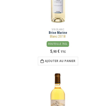
VIN BLANC
Brise Marine
Blanc 2018
BOUTEILLE 75CL
5
€
,
90
TTC
AJOUTER AU PANIER