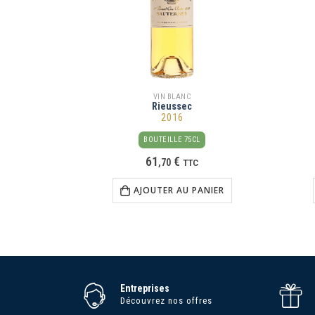
VIN BLANC
Rieussec
2016
BOUTEILLE 75CL
61
€
,
70
TTC
AJOUTER AU PANIER
Entreprises
Découvrez nos offres