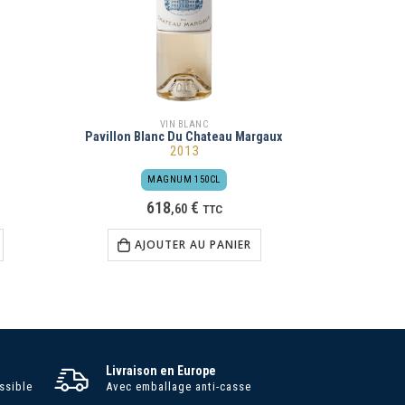
VIN BLANC
Pavillon Blanc Du Chateau Margaux
2013
MAGNUM 150CL
618
€
,
60
TTC
AJOUTER AU PANIER
Livraison en Europe
ssible
Avec emballage anti-casse