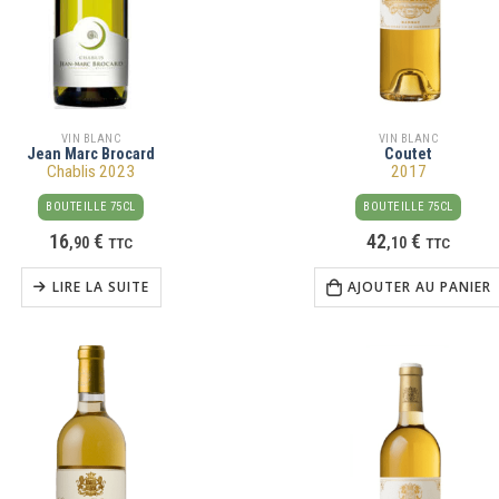
VIN BLANC
VIN BLANC
Jean Marc Brocard
Coutet
Chablis 2023
2017
BOUTEILLE 75CL
BOUTEILLE 75CL
16
€
42
€
,
90
TTC
,
10
TTC
LIRE LA SUITE
AJOUTER AU PANIER