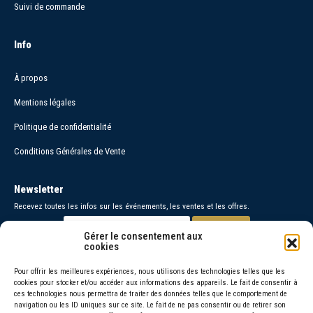
Suivi de commande
Info
À propos
Mentions légales
Politique de confidentialité
Conditions Générales de Vente
Newsletter
Recevez toutes les infos sur les événements, les ventes et les offres.
Gérer le consentement aux
cookies
Paiements sécurisés
Pour offrir les meilleures expériences, nous utilisons des technologies telles que les
cookies pour stocker et/ou accéder aux informations des appareils. Le fait de consentir à
Contact
ces technologies nous permettra de traiter des données telles que le comportement de
navigation ou les ID uniques sur ce site. Le fait de ne pas consentir ou de retirer son
06 30 26 95 48 =