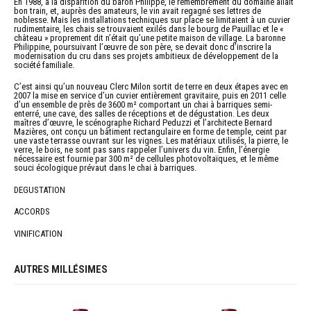
En 1988, à la disparition du baron Philippe, le remembrement du domaine allait
bon train, et, auprès des amateurs, le vin avait regagné ses lettres de
noblesse. Mais les installations techniques sur place se limitaient à un cuvier
rudimentaire, les chais se trouvaient exilés dans le bourg de Pauillac et le «
château » proprement dit n’était qu’une petite maison de village. La baronne
Philippine, poursuivant l’œuvre de son père, se devait donc d’inscrire la
modernisation du cru dans ses projets ambitieux de développement de la
société familiale.
C’est ainsi qu’un nouveau Clerc Milon sortit de terre en deux étapes avec en
2007 la mise en service d’un cuvier entièrement gravitaire, puis en 2011 celle
d’un ensemble de près de 3600 m² comportant un chai à barriques semi-
enterré, une cave, des salles de réceptions et de dégustation. Les deux
maîtres d’œuvre, le scénographe Richard Peduzzi et l’architecte Bernard
Mazières, ont conçu un bâtiment rectangulaire en forme de temple, ceint par
une vaste terrasse ouvrant sur les vignes. Les matériaux utilisés, la pierre, le
verre, le bois, ne sont pas sans rappeler l’univers du vin. Enfin, l’énergie
nécessaire est fournie par 300 m² de cellules photovoltaïques, et le même
souci écologique prévaut dans le chai à barriques.
DEGUSTATION
ACCORDS
VINIFICATION
AUTRES MILLÉSIMES