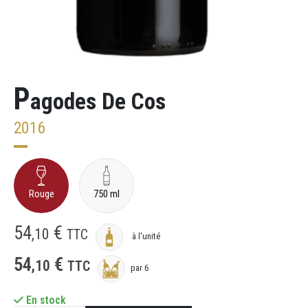
P
agodes De Cos
2016
Rouge
750 ml
54
€
,
10
TTC
à l'unité
54
€
,
10
TTC
par 6
En stock