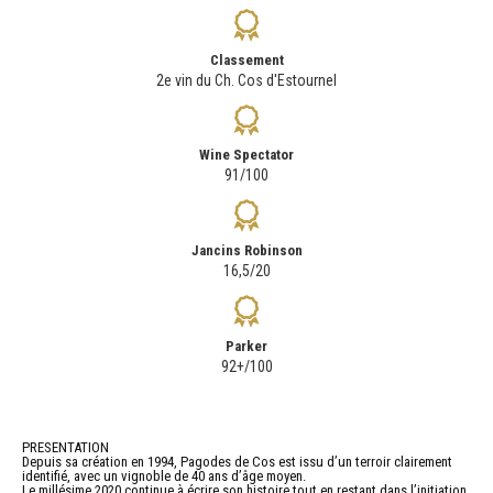
Classement
2e vin du Ch. Cos d'Estournel
Wine Spectator
91/100
Jancins Robinson
16,5/20
Parker
92+/100
PRESENTATION
Depuis sa création en 1994, Pagodes de Cos est issu d’un terroir clairement
identifié, avec un vignoble de 40 ans d’âge moyen.
Le millésime 2020 continue à écrire son histoire tout en restant dans l’initiation