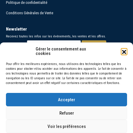
Politique de confidentialité
Conditions Générales de Vente
Newsletter
Recevez toutes les infos sur les événements, les ventes et les offres.
Gérer le consentement aux
cookies
Paiements sécurisés
Pour offrir les meilleures expériences, nous utilisons des technologies telles que les
cookies pour stocker et/ou accéder aux informations des appareils. Le fait de consentir à
Contact
ces technologies nous permettra de traiter des données telles que le comportement de
navigation ou les ID uniques sur ce site. Le fait de ne pas consentir ou de retirer son
06 30 26 95 48 =
consentement peut avoir un effet négatif sur certaines caractéristiques et fonctions.
06 66 46 72 92 =
Accepter
© 2026 Amorivini
Refuser
La vente d’alcool est interdite aux mineurs de moins de 18 ans, l’abus
d’alcool est dangereux pour la santé, sachez consommer avec
Voir les préférences
modération.