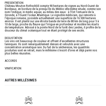
PRESENTATION
Château Mouton Rothschild compte 90 hectares de vignes au Nord-Ouest de
Bordeaux, en bordure de la presqu’île du Médoc elle-même située, comme son
nom l’indique, in medio aquae, au milieu des eaux : à l’Est l’estuaire de la
Gironde, à l’Ouest l’océan Atlantique. Le vignoble médocain, qui remonte à
l’époque romaine, possède actuellement une superficie de 16 500 hectares
environ. Il est planté sur une étroite bande de terre de 80 km de long pour 5 à
10 de large, proche du fleuve qui l’irrigue en profondeur et modère les écarts
de température. Adossé à la pointe Nord de la forêt des Landes, il profite de la
douceur du climat océanique tout en étant protégé de ses excès.
DEGUSTATION
Les vins ont beaucoup de couleur et offrent d’excellentes structures
tanniques. Ils sont remarquablement denses et veloutés avec une
concentration aromatique rare. Du fait de la sécheresse, les quantités
produites sont en retrait, mais le millésime s’inscrit d’ores et déjà parmi nos
plus belles réussites.
ACCORDS
VINIFICATION
AUTRES MILLÉSIMES