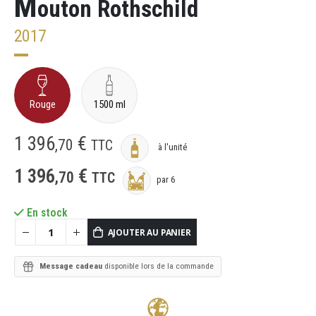
M
outon Rothschild
2017
Rouge
1500 ml
1 396
€
,
70
TTC
à l'unité
1 396
€
,
70
TTC
par 6
En stock
AJOUTER AU PANIER
Message cadeau
disponible lors de la commande