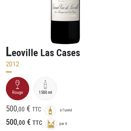
L
eoville Las Cases
2012
Rouge
1500 ml
500
€
,
00
TTC
à l'unité
500
€
,
00
TTC
par 6