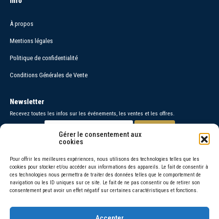
Info
À propos
Mentions légales
Politique de confidentialité
Conditions Générales de Vente
Newsletter
Recevez toutes les infos sur les événements, les ventes et les offres.
Gérer le consentement aux
cookies
Paiements sécurisés
Pour offrir les meilleures expériences, nous utilisons des technologies telles que les
cookies pour stocker et/ou accéder aux informations des appareils. Le fait de consentir à
Contact
ces technologies nous permettra de traiter des données telles que le comportement de
navigation ou les ID uniques sur ce site. Le fait de ne pas consentir ou de retirer son
06 30 26 95 48 =
consentement peut avoir un effet négatif sur certaines caractéristiques et fonctions.
06 66 46 72 92 =
Accepter