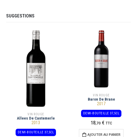
SUGGESTIONS
VIN ROUGE
Baron De Brane
2017
DEMI-BOUTEILLE 37,5CL
VIN ROUGE
Allees De Cantemerle
18
€
2013
,
70
TTC
DEMI-BOUTEILLE 37,5CL
AJOUTER AU PANIER