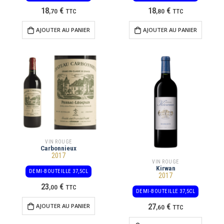
18
€
18
€
,
70
TTC
,
80
TTC
AJOUTER AU PANIER
AJOUTER AU PANIER
VIN ROUGE
Carbonnieux
2017
VIN ROUGE
Kirwan
DEMI-BOUTEILLE 37,5CL
2017
23
€
,
00
TTC
DEMI-BOUTEILLE 37,5CL
27
€
AJOUTER AU PANIER
,
60
TTC