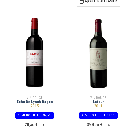
AJOUTER AU PANIER
VIN ROUGE
VIN ROUGE
Echo De Lynch Bages
Latour
2015
2011
DEMI-BOUTEILLE 37,5CL
DEMI-BOUTEILLE 37,5CL
28
€
398
€
,
40
TTC
,
70
TTC