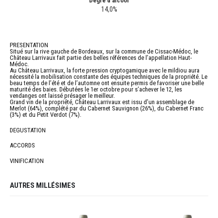
Degré d'alcool
14,0%
PRESENTATION
Situé sur la rive gauche de Bordeaux, sur la commune de Cissac-Médoc, le
Château Larrivaux fait partie des belles références de l’appellation Haut-
Médoc.
Au Château Larrivaux, la forte pression cryptogamique avec le mildiou aura
nécessité la mobilisation constante des équipes techniques de la propriété. Le
beau temps de l’été et de l’automne ont ensuite permis de favoriser une belle
maturité des baies. Débutées le 1er octobre pour s’achever le 12, les
vendanges ont laissé présager le meilleur.
Grand vin de la propriété, Château Larrivaux est issu d’un assemblage de
Merlot (64%), complété par du Cabernet Sauvignon (26%), du Cabernet Franc
(3%) et du Petit Verdot (7%).
DEGUSTATION
ACCORDS
VINIFICATION
AUTRES MILLÉSIMES