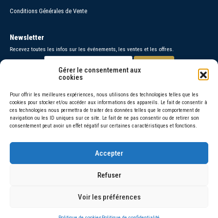
Conditions Générales de Vente
Newsletter
Recevez toutes les infos sur les événements, les ventes et les offres.
Gérer le consentement aux
cookies
Paiements sécurisés
Pour offrir les meilleures expériences, nous utilisons des technologies telles que les
cookies pour stocker et/ou accéder aux informations des appareils. Le fait de consentir à
Contact
ces technologies nous permettra de traiter des données telles que le comportement de
navigation ou les ID uniques sur ce site. Le fait de ne pas consentir ou de retirer son
06 30 26 95 48 =
consentement peut avoir un effet négatif sur certaines caractéristiques et fonctions.
06 66 46 72 92 =
Accepter
© 2026 Amorivini
Refuser
La vente d’alcool est interdite aux mineurs de moins de 18 ans, l’abus
d’alcool est dangereux pour la santé, sachez consommer avec
Voir les préférences
modération.
Politique de cookies
Politique de confidentialité