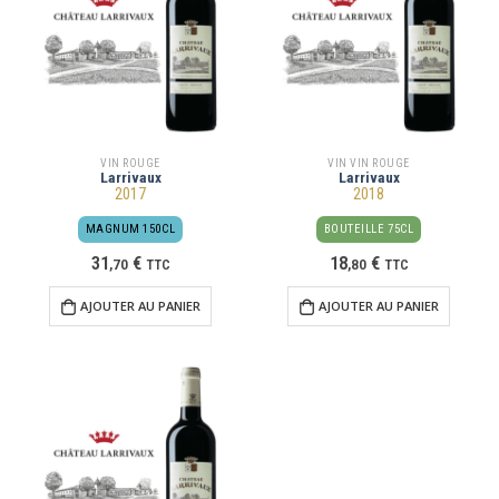
VIN ROUGE
VIN VIN ROUGE
Larrivaux
Larrivaux
2017
2018
MAGNUM 150CL
BOUTEILLE 75CL
31
€
18
€
,
70
TTC
,
80
TTC
AJOUTER AU PANIER
AJOUTER AU PANIER