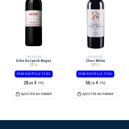
VIN ROUGE
VIN ROUGE
Echo De Lynch Bages
Clerc Milon
2016
2013
DEMI-BOUTEILLE 37,5CL
DEMI-BOUTEILLE 37,5CL
28
€
58
€
,
40
TTC
,
10
TTC
AJOUTER AU PANIER
AJOUTER AU PANIER