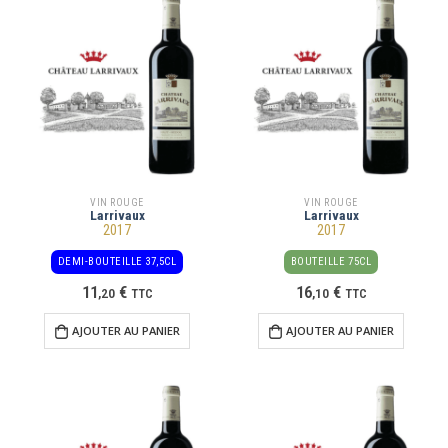
VIN ROUGE
VIN ROUGE
Larrivaux
Larrivaux
2017
2017
DEMI-BOUTEILLE 37,5CL
BOUTEILLE 75CL
11
€
16
€
,
20
TTC
,
10
TTC
AJOUTER AU PANIER
AJOUTER AU PANIER