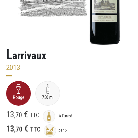
L
arrivaux
2013
Rouge
750 ml
13
€
,
70
TTC
à l'unité
13
€
,
70
TTC
par 6