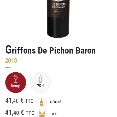
G
riffons De Pichon Baron
2018
Rouge
75 cl
41
€
,
40
TTC
à l'unité
41
€
,
40
TTC
par 6