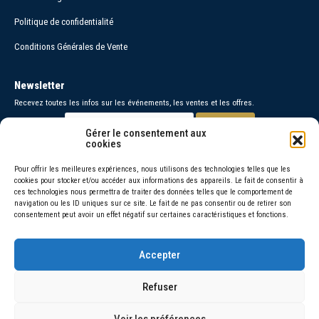
Politique de confidentialité
Conditions Générales de Vente
Newsletter
Recevez toutes les infos sur les événements, les ventes et les offres.
Gérer le consentement aux
cookies
Paiements sécurisés
Pour offrir les meilleures expériences, nous utilisons des technologies telles que les
cookies pour stocker et/ou accéder aux informations des appareils. Le fait de consentir à
Contact
ces technologies nous permettra de traiter des données telles que le comportement de
navigation ou les ID uniques sur ce site. Le fait de ne pas consentir ou de retirer son
06 30 26 95 48 =
consentement peut avoir un effet négatif sur certaines caractéristiques et fonctions.
06 66 46 72 92 =
Accepter
© 2026 Amorivini
Refuser
La vente d’alcool est interdite aux mineurs de moins de 18 ans, l’abus
d’alcool est dangereux pour la santé, sachez consommer avec
Voir les préférences