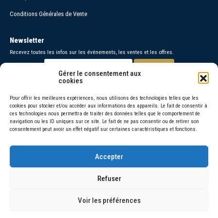
Conditions Générales de Vente
Newsletter
Recevez toutes les infos sur les événements, les ventes et les offres.
Gérer le consentement aux
cookies
Paiements sécurisés
Pour offrir les meilleures expériences, nous utilisons des technologies telles que les
cookies pour stocker et/ou accéder aux informations des appareils. Le fait de consentir à
Contact
ces technologies nous permettra de traiter des données telles que le comportement de
navigation ou les ID uniques sur ce site. Le fait de ne pas consentir ou de retirer son
06 30 26 95 48 =
consentement peut avoir un effet négatif sur certaines caractéristiques et fonctions.
06 66 46 72 92 =
Accepter
© 2026 Amorivini
Refuser
La vente d’alcool est interdite aux mineurs de moins de 18 ans, l’abus
d’alcool est dangereux pour la santé, sachez consommer avec
Voir les préférences
modération.