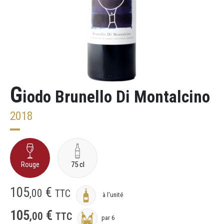
G
iodo Brunello Di Montalcino
2018
Rouge
75 cl
105
€
,
00
TTC
à l'unité
105
€
,
00
TTC
par 6