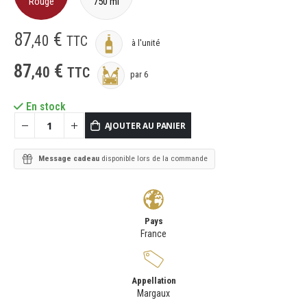
Rouge
750 ml
87
€
,
40
TTC
à l'unité
87
€
,
40
TTC
par 6
En stock
AJOUTER AU PANIER
Message cadeau
disponible lors de la commande
Pays
France
Appellation
Margaux