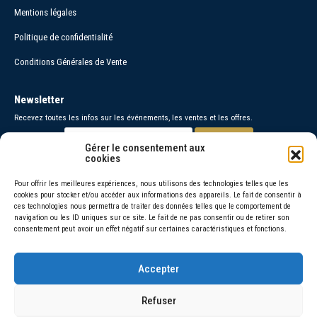
Mentions légales
Politique de confidentialité
Conditions Générales de Vente
Newsletter
Recevez toutes les infos sur les événements, les ventes et les offres.
Gérer le consentement aux
cookies
Paiements sécurisés
Pour offrir les meilleures expériences, nous utilisons des technologies telles que les
cookies pour stocker et/ou accéder aux informations des appareils. Le fait de consentir à
Contact
ces technologies nous permettra de traiter des données telles que le comportement de
navigation ou les ID uniques sur ce site. Le fait de ne pas consentir ou de retirer son
06 30 26 95 48 =
consentement peut avoir un effet négatif sur certaines caractéristiques et fonctions.
06 66 46 72 92 =
Accepter
© 2026 Amorivini
Refuser