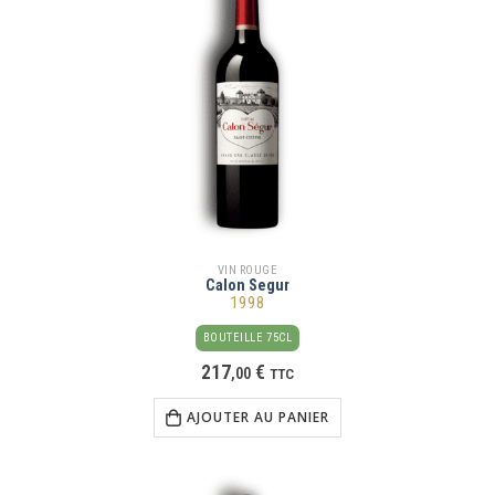
VIN ROUGE
Calon Segur
1998
BOUTEILLE 75CL
217
€
,
00
TTC
AJOUTER AU PANIER