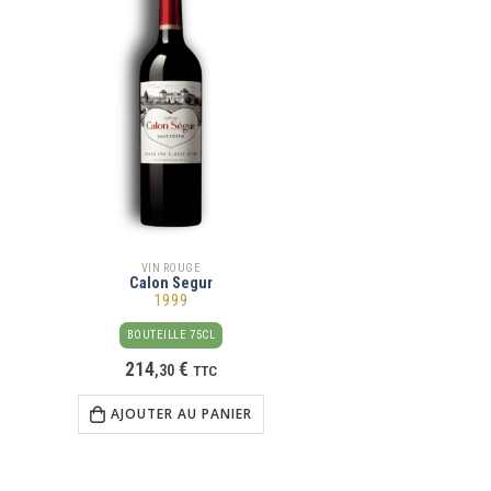
VIN ROUGE
Calon Segur
1999
BOUTEILLE 75CL
214
€
,
30
TTC
AJOUTER AU PANIER