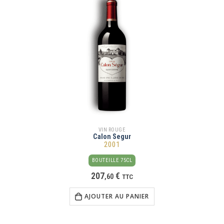
VIN ROUGE
Calon Segur
2001
BOUTEILLE 75CL
207
€
,
60
TTC
AJOUTER AU PANIER