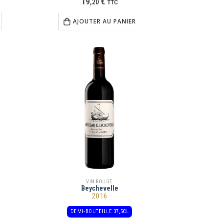
19
€
,
20
TTC
AJOUTER AU PANIER
VIN ROUGE
Beychevelle
2016
DEMI-BOUTEILLE 37,5CL