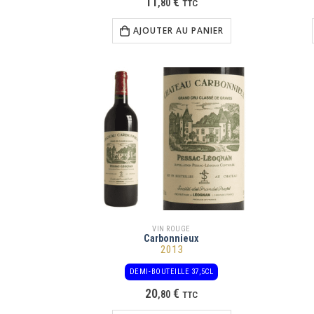
11
€
,
80
TTC
AJOUTER AU PANIER
VIN ROUGE
Carbonnieux
2013
DEMI-BOUTEILLE 37,5CL
20
€
,
80
TTC