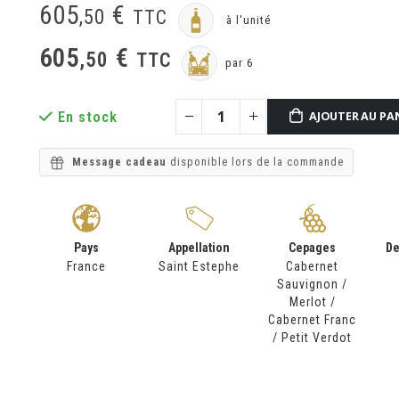
605
€
,
50
TTC
à l'unité
605
€
,
50
TTC
par 6
En stock
AJOUTER AU PA
Message cadeau
disponible lors de la commande
Pays
Appellation
Cepages
De
France
Saint Estephe
Cabernet
Sauvignon /
Merlot /
Cabernet Franc
/ Petit Verdot