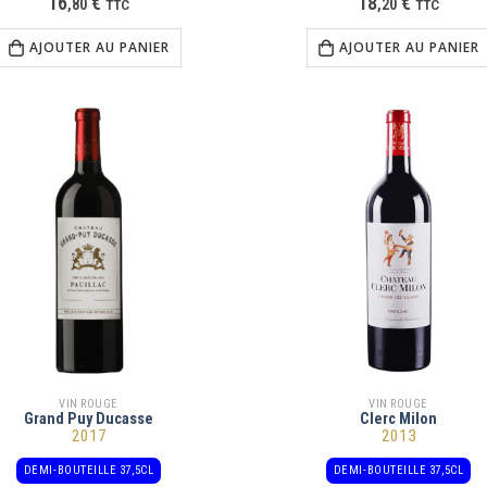
16
€
18
€
,
80
TTC
,
20
TTC
AJOUTER AU PANIER
AJOUTER AU PANIER
VIN ROUGE
VIN ROUGE
Grand Puy Ducasse
Clerc Milon
2017
2013
DEMI-BOUTEILLE 37,5CL
DEMI-BOUTEILLE 37,5CL