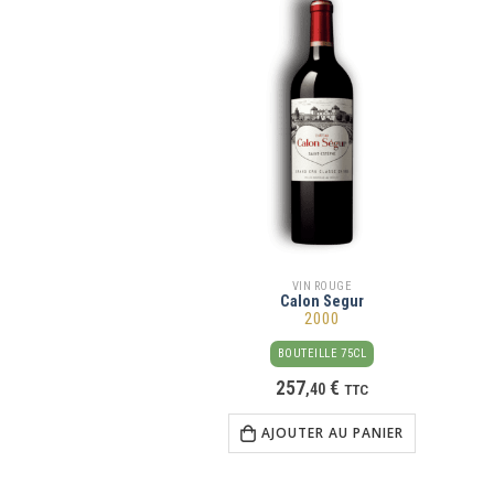
VIN ROUGE
Calon Segur
2000
BOUTEILLE 75CL
257
€
,
40
TTC
AJOUTER AU PANIER