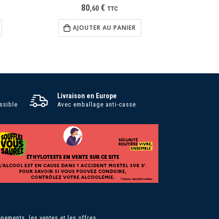
80
€
,
60
TTC
AJOUTER AU PANIER
Livraison en Europe
ssible
Avec emballage anti-casse
nements, les ventes et les offres.