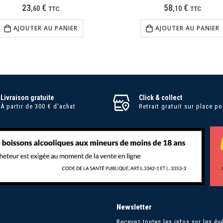
23
€
58
€
,
60
TTC
,
10
TTC
AJOUTER AU PANIER
AJOUTER AU PANIER
Livraison gratuite
Click & collect
À partir de 300 € d'achat
Retrait gratuit sur place po
Newsletter
Recevez toutes les infos sur les évé