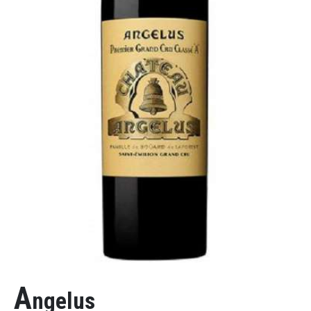
A
ngelus