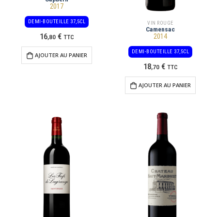
2017
DEMI-BOUTEILLE 37,5CL
VIN ROUGE
Camensac
16
€
2014
,
80
TTC
DEMI-BOUTEILLE 37,5CL
AJOUTER AU PANIER
18
€
,
70
TTC
AJOUTER AU PANIER