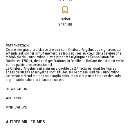
Parker
94+/100
PRESENTATION
Ce premier grand cru classé tire son nom Château Angélus des vignerons qui
entendaient sonner simultanément les trois églises au cœur de la célèbre cité
médiévale de Saint-Émilion. Cette propriété mythique de l’appellation fut
fondée en 1782 et, depuis 8 générations, la famille de Boüard de Laforest veille
sur ce patrimoine exceptionnel.
Le Château Angélus veille sur un vignoble de 27 hectares, dont les vignes
âgées de 38 ans en moyenne sont situées sur le coteau sud de Saint-Émilion.
Ce terroir s’étend sur des sols argilo-calcaires sur la partie haute et des sols
argilo-sablo-calcaires à flanc de coteau.
DEGUSTATION:
ACCORDS:
VINIFICATION:
AUTRES MILLÉSIMES