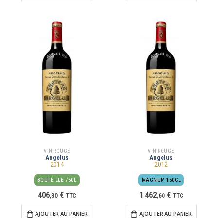
VIN ROUGE
VIN ROUGE
Angelus
Angelus
2014
2012
BOUTEILLE 75CL
MAGNUM 150CL
406
€
1 462
€
,
30
TTC
,
60
TTC
AJOUTER AU PANIER
AJOUTER AU PANIER