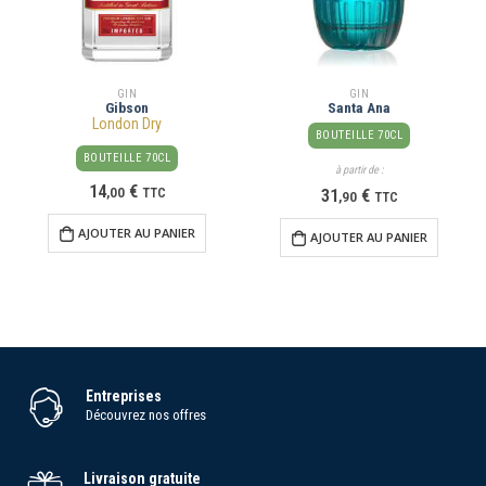
GIN
GIN
Gibson
Santa Ana
London Dry
BOUTEILLE 70CL
BOUTEILLE 70CL
à partir de :
14
€
,
00
TTC
31
€
,
90
TTC
AJOUTER AU PANIER
AJOUTER AU PANIER
Entreprises
Découvrez nos offres
Livraison gratuite