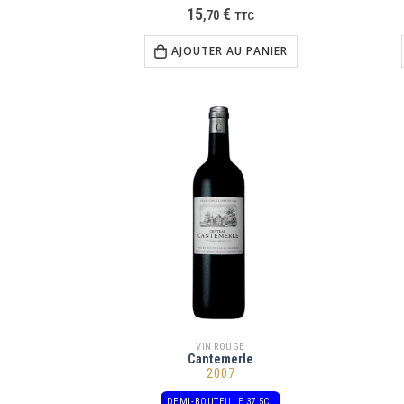
15
€
,
70
TTC
AJOUTER AU PANIER
VIN ROUGE
Cantemerle
2007
DEMI-BOUTEILLE 37,5CL