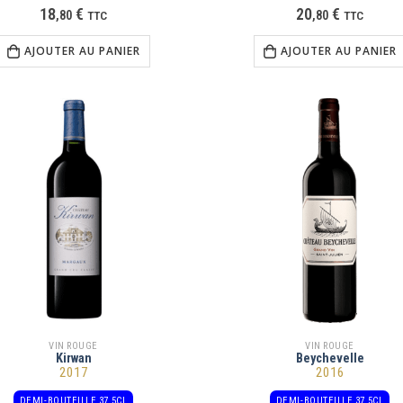
18
€
20
€
,
80
TTC
,
80
TTC
AJOUTER AU PANIER
AJOUTER AU PANIER
VIN ROUGE
VIN ROUGE
Kirwan
Beychevelle
2017
2016
DEMI-BOUTEILLE 37,5CL
DEMI-BOUTEILLE 37,5CL