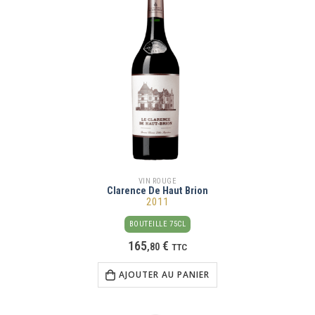
VIN ROUGE
Clarence De Haut Brion
2011
BOUTEILLE 75CL
165
€
,
80
TTC
AJOUTER AU PANIER