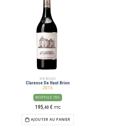
VIN ROUGE
Clarence De Haut Brion
2015
BOUTEILLE 75CL
195
€
,
40
TTC
AJOUTER AU PANIER