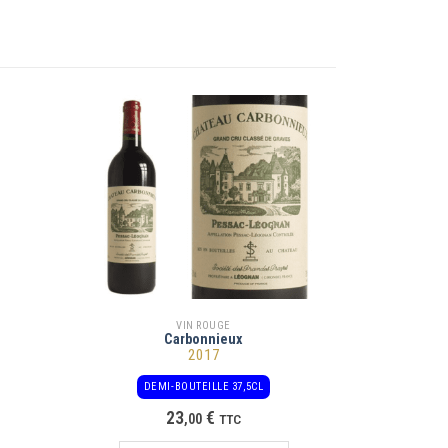
VIN ROUGE
Carbonnieux
2017
DEMI-BOUTEILLE 37,5CL
23
€
,
00
TTC