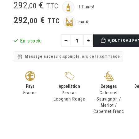
292
€
,
00
TTC
à l'unité
292
€
,
00
TTC
par 6
En stock
AJOUTER AU PA
Message cadeau
disponible lors de la commande
Pays
Appellation
Cepages
De
France
Pessac
Cabernet
Leognan Rouge
Sauvignon /
Merlot /
Cabernet Franc