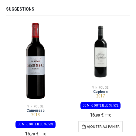
SUGGESTIONS
VIN ROUGE
Capbern
2017
DEMI-BOUTEILLE 37,5CL
VIN ROUGE
Camensac
16
€
2013
,
80
TTC
DEMI-BOUTEILLE 37,5CL
AJOUTER AU PANIER
15
€
,
70
TTC