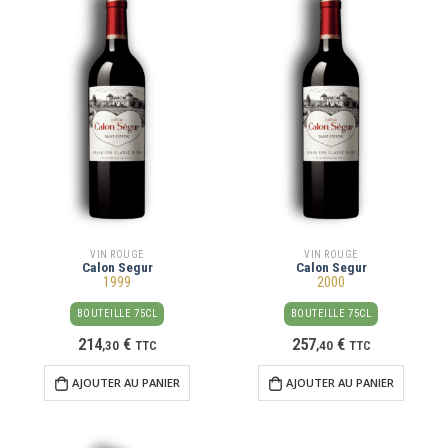
VIN ROUGE
VIN ROUGE
Calon Segur
Calon Segur
1999
2000
BOUTEILLE 75CL
BOUTEILLE 75CL
214
€
257
€
,
30
TTC
,
40
TTC
AJOUTER AU PANIER
AJOUTER AU PANIER