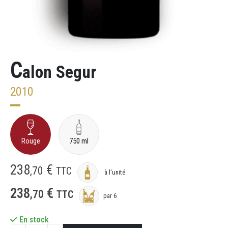
C
alon Segur
2010
Rouge
750 ml
238
€
,
70
TTC
à l'unité
238
€
,
70
TTC
par 6
En stock