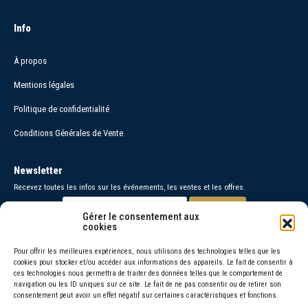
Info
À propos
Mentions légales
Politique de confidentialité
Conditions Générales de Vente
Newsletter
Recevez toutes les infos sur les événements, les ventes et les offres.
Gérer le consentement aux
cookies
Paiements sécurisés
Pour offrir les meilleures expériences, nous utilisons des technologies telles que les
cookies pour stocker et/ou accéder aux informations des appareils. Le fait de consentir à
Contact
ces technologies nous permettra de traiter des données telles que le comportement de
navigation ou les ID uniques sur ce site. Le fait de ne pas consentir ou de retirer son
06 30 26 95 48 =
consentement peut avoir un effet négatif sur certaines caractéristiques et fonctions.
06 66 46 72 92 =