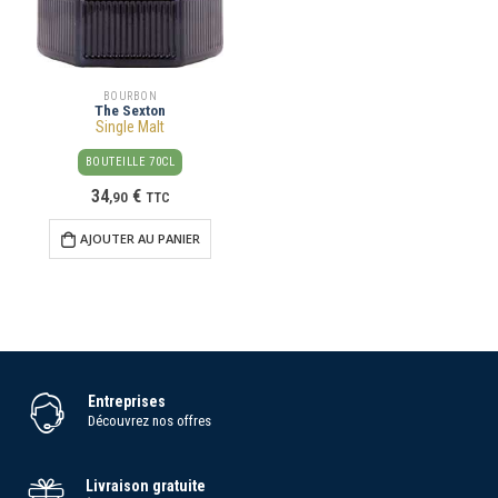
BOURBON
The Sexton
Single Malt
BOUTEILLE 70CL
34
€
,
90
TTC
AJOUTER AU PANIER
Entreprises
Découvrez nos offres
Livraison gratuite