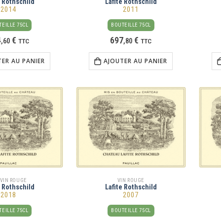
e Rothschild
Lafite Rothschild
2014
2011
EILLE 75CL
BOUTEILLE 75CL
4
€
697
€
,
60
TTC
,
80
TTC
TER AU PANIER
AJOUTER AU PANIER
 VIN ROUGE
VIN ROUGE
e Rothschild
Lafite Rothschild
2018
2007
EILLE 75CL
BOUTEILLE 75CL