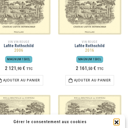
VIN VIN ROUGE
VIN ROUGE
Lafite Rothschild
Lafite Rothschild
2006
2016
MAGNUM 150CL
MAGNUM 150CL
2 121
€
2 161
€
,
90
TTC
,
50
TTC
AJOUTER AU PANIER
AJOUTER AU PANIER
Gérer le consentement aux cookies