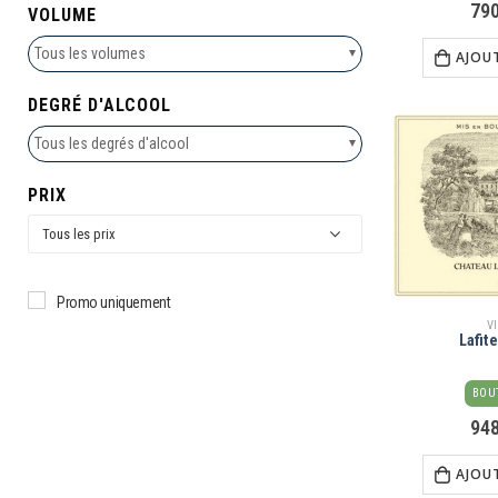
79
VOLUME
Tous les volumes
AJOU
DEGRÉ D'ALCOOL
Tous les degrés d'alcool
PRIX
Promo uniquement
V
Lafit
BOUT
94
AJOU