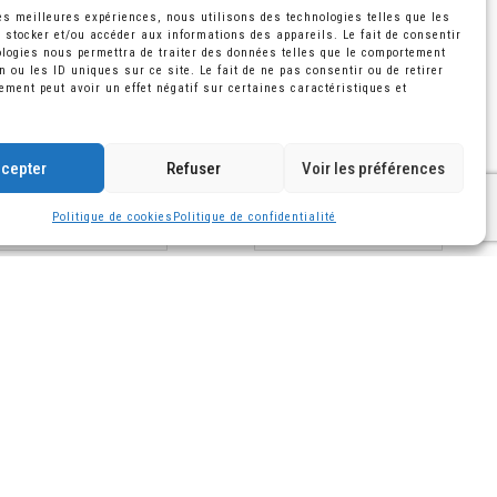
les meilleures expériences, nous utilisons des technologies telles que les
 stocker et/ou accéder aux informations des appareils. Le fait de consentir
logies nous permettra de traiter des données telles que le comportement
n ou les ID uniques sur ce site. Le fait de ne pas consentir ou de retirer
VIN ROUGE
VIN ROUGE
ment peut avoir un effet négatif sur certaines caractéristiques et
Lafite Rothschild
Lafite Rothschild
2005
2000
MAGNUM 150CL
MAGNUM 150CL
cepter
Refuser
Voir les préférences
2 504
€
4 363
€
,
40
TTC
,
70
TTC
Politique de cookies
Politique de confidentialité
AJOUTER AU PANIER
AJOUTER AU PANIER
Livraison en Europe
ssible
Avec emballage anti-casse