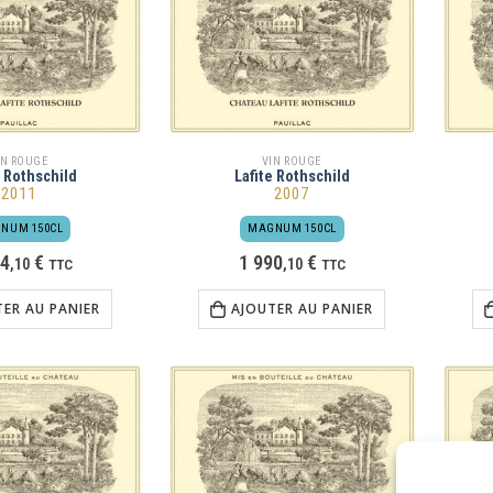
IN ROUGE
VIN ROUGE
e Rothschild
Lafite Rothschild
2011
2007
NUM 150CL
MAGNUM 150CL
24
€
1 990
€
,
10
TTC
,
10
TTC
TER AU PANIER
AJOUTER AU PANIER