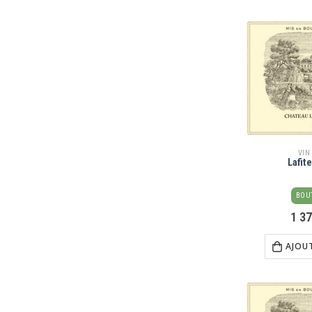
VIN
Lafit
BOUT
1 3
AJOU