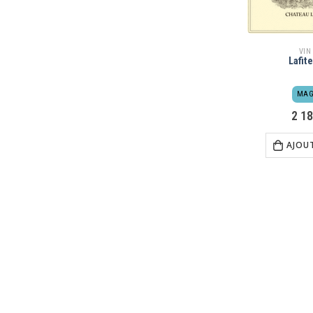
VIN
Lafit
MAG
2 1
AJOU
Entreprises
Découvrez nos offres