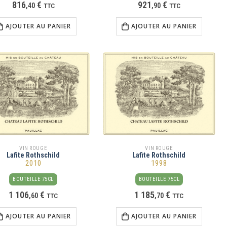
816
€
921
€
,
40
TTC
,
90
TTC
AJOUTER AU PANIER
AJOUTER AU PANIER
VIN ROUGE
VIN ROUGE
Lafite Rothschild
Lafite Rothschild
2010
1998
BOUTEILLE 75CL
BOUTEILLE 75CL
1 106
€
1 185
€
,
60
TTC
,
70
TTC
AJOUTER AU PANIER
AJOUTER AU PANIER