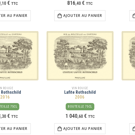
0
€
816
€
,
10
TTC
,
40
TTC
TER AU PANIER
AJOUTER AU PANIER
IN ROUGE
VIN ROUGE
e Rothschild
Lafite Rothschild
2016
2006
EILLE 75CL
BOUTEILLE 75CL
8
€
1 040
€
,
30
TTC
,
60
TTC
TER AU PANIER
AJOUTER AU PANIER