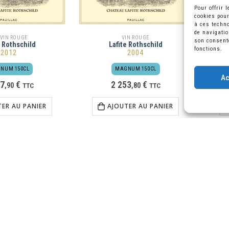
Pour offrir 
cookies pour
à ces techno
de navigatio
 VIN ROUGE
VIN ROUGE
son consente
e Rothschild
Lafite Rothschild
fonctions.
2012
2004
NUM 150CL
MAGNUM 150CL
Ac
87
€
2 253
€
,
90
TTC
,
80
TTC
TER AU PANIER
AJOUTER AU PANIER
Livraison gratuite
Click & collect
À partir de 300 € d'achat
Retrait gratuit sur place po