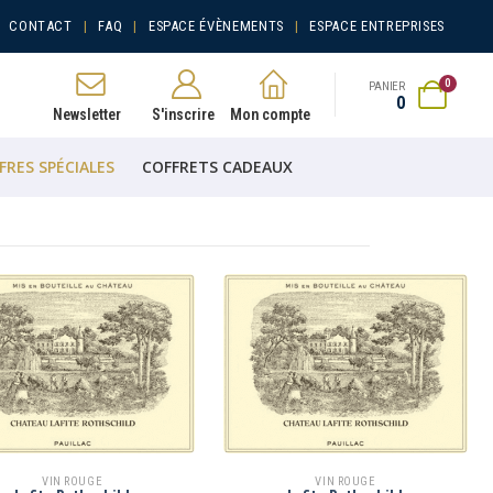
CONTACT
FAQ
ESPACE ÉVÈNEMENTS
ESPACE ENTREPRISES
0
PANIER
0
Newsletter
S'inscrire
Mon compte
FRES SPÉCIALES
COFFRETS CADEAUX
VIN ROUGE
VIN ROUGE