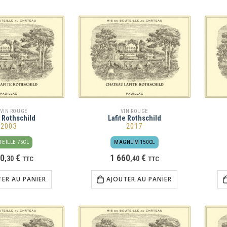
 VIN ROUGE
VIN ROUGE
e Rothschild
Lafite Rothschild
2003
2017
EILLE 75CL
MAGNUM 150CL
70
€
1 660
€
,
30
TTC
,
40
TTC
TER AU PANIER
AJOUTER AU PANIER