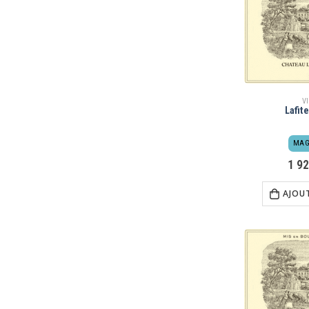
V
Lafit
MAG
1 9
AJOU