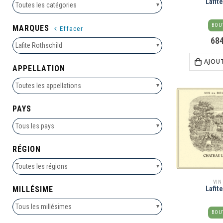
Lafit
Toutes les catégories
BOUT
MARQUES
Effacer
68
Lafite Rothschild
AJOU
APPELLATION
Toutes les appellations
PAYS
Tous les pays
RÉGION
Toutes les régions
VIN
MILLÉSIME
Lafit
Tous les millésimes
BOUT