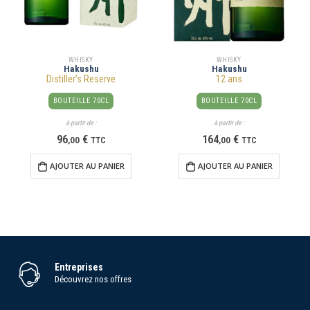
WHISKY
WHISKY
Hakushu
Hakushu
Distiller’s Reserve
12 ans
BOUTEILLE 70CL
BOUTEILLE 70CL
à partir de :
à partir de :
96
€
164
€
,
00
TTC
,
00
TTC
AJOUTER AU PANIER
AJOUTER AU PANIER
Entreprises
Découvrez nos offres