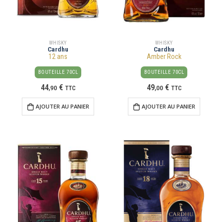
WHISKY
WHISKY
Cardhu
Cardhu
12 ans
Amber Rock
BOUTEILLE 70CL
BOUTEILLE 70CL
44
€
49
€
,
90
TTC
,
00
TTC
AJOUTER AU PANIER
AJOUTER AU PANIER